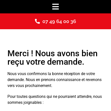
Passer
au
Toggle
contenu
Navigation
Accueil
07 49 64 00 36
Milskey
Nos services
Merci ! Nous avons bien
reçu votre demande.
Contact
Nous vous confirmons la bonne réception de votre
demande. Nous en prenons connaissance et revenons
vers vous prochainement.
Pour toutes questions qui ne pourraient attendre, nous
sommes joignables :